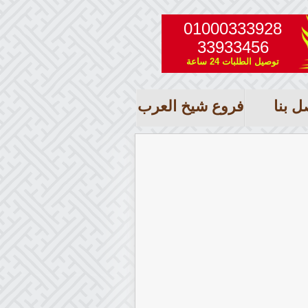
01000333928
33933456
توصيل الطلبات 24 ساعة
ل بنا
فروع شيخ العرب